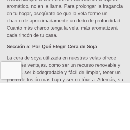
aromático, no en la llama. Para prolongar la fragancia
en tu hogar, asegúrate de que la vela forme un
charco de aproximadamente un dedo de profundidad.
Cuanto más charco tenga la vela, más aromatizará
cada rincón de tu casa.
Sección 5: Por Qué Elegir Cera de Soja
La cera de soya utilizada en nuestras velas ofrece
múltiples ventajas, como ser un recurso renovable y
natural, ser biodegradable y fácil de limpiar, tener un
punto de fusión más bajo y ser no tóxica. Además, su
tiempo de quemado es de 2 a 3 veces mayor que el
de la cera de parafina, y produce muy poco hollín y
residuos. Al elegir cera de soya, estás contribuyendo
a un ambiente más saludable en tu hogar.
Sección 6: Carácter de la Cera de Soja